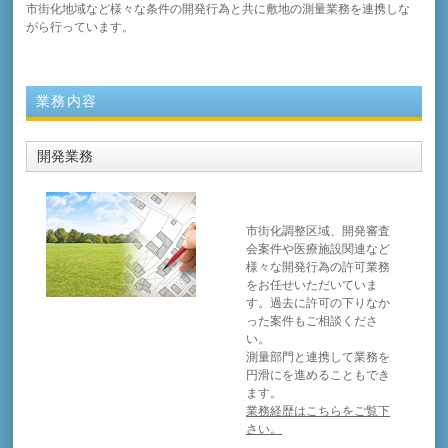
市街化地域など様々な条件の開発行為と共に敷地の測量業務を連携しな
がら行っています。
業務内容
開発業務
市街化調整区域、開発審査
会案件や医療施設関連など
様々な開発行為の許可業務
をお任せいただいていま
す。過去に許可の下りなか
った案件もご相談くださ
い。
測量部門と連携して業務を
円滑にを進めることもでき
ます。
業務経歴はこちらをご覧下
さい。