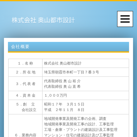
会社概要
１．名 称
株式会社 奥山都市設計
２．所 在 地
埼玉県朝霞市本町一丁目７番３号
代表取締役 奥 山 裕 介
３．代 表 者
代表取締役 奥 山 直 希
４．資 本 金
１,０００万円
５．創 立
昭和１７年 ３月１５日
会社設立
平成 ２年１１月 ８日
地域開発事業及開発工事の企画、調査
地域開発事業及開発工事の設計、工事監理
工場・倉庫・プラントの建築設計及工事監理
６．業務内容
マンション・住宅の建築設計及び工事監理