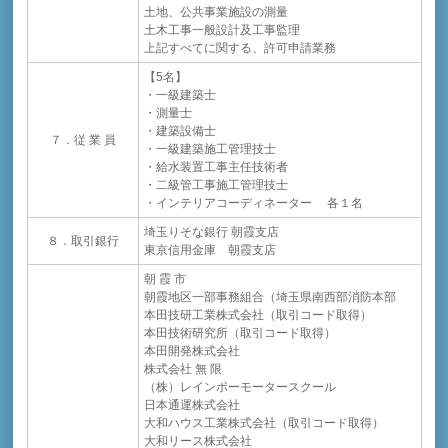
土地、公共事業施設の測量
土木工事一般設計及工事監理
上記すべてに関する、許可申請業務
【5名】
・一級建築士
・測量士
・建築設備士
７．従 業 員
・一級建築施工管理技士
・給水装置工事主任技術者
・二級管工事施工管理技士
・インテリアコーディネーター 各１名
埼玉りそな銀行 朝霞支店
８．取引銀行
東京信用金庫 朝霞支店
朝 霞 市
朝霞地区一部事務組合（埼玉県南西部消防本部
本田技研工業株式会社（取引コード取得）
本田技術研究所（取引コード取得）
本田開発株式会社
株式会社 無 限
（株）レインボーモータースクール
日本通運株式会社
大和ハウス工業株式会社（取引コード取得）
大和リース株式会社