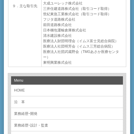
大成ユーレック株式会社
９．主な取引先
三井住建道路株式会社（取引コード取得）
世紀東急工業株式会社（取引コード取得）
フジタ道路株式会社
前田道路株式会社
日本梱包運輸倉庫株式会社
清水建設株式会社
医療法人財団明理会（イムス富士見総合病院）
医療法人社団明芳会（イムス三芳総合病院）
医療法人社団武蔵野会（TMGあさか医療センタ
ー）
東明興業株式会社
Menu
HOME
沿 革
業務経歴ｰ開発
業務経歴ｰ設計・監査